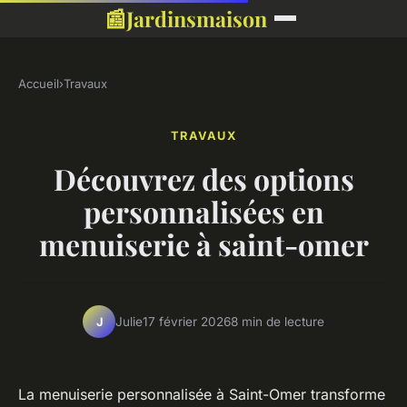
📰
Jardinsmaison
Accueil
›
Travaux
TRAVAUX
Découvrez des options
personnalisées en
menuiserie à saint-omer
Julie
17 février 2026
8 min de lecture
J
La menuiserie personnalisée à Saint-Omer transforme