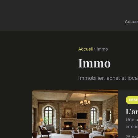
Accuei
Accueil
› Immo
Immo
Immobilier, achat et loca
IMM
L'a
Une m
intéri
25 no