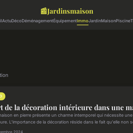
📰
Jardinsmaison
l
Actu
Déco
Déménagement
Équipement
Immo
Jardin
Maison
Piscine
T
tion
O
rt de la décoration intérieure dans une m
aison en pierre présente un charme intemporel qui nécessite une 
eure. L'importance de la décoration réside dans le fait qu'elle non 
vembre 2024