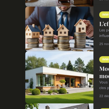
IMM
L'e
Les po
influe
25 no
IMM
Mod
mod
Vous v
clos 
22 dé