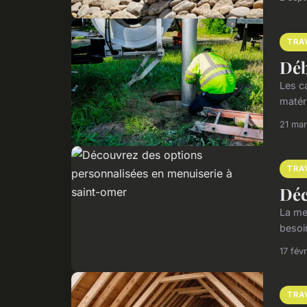
TRA
Déb
Les c
matéri
21 ma
TRA
Déc
La me
besoin
17 fév
TRA