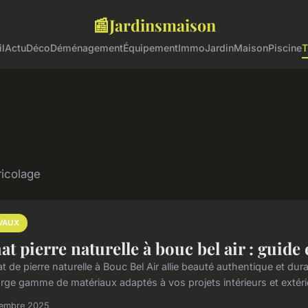
📰
Jardinsmaison
l
Actu
Déco
Déménagement
Équipement
Immo
Jardin
Maison
Piscine
T
ricolage
VAUX
at pierre naturelle à bouc bel air : guide 
t de pierre naturelle à Bouc Bel Air allie beauté authentique et du
arge gamme de matériaux adaptés à vos projets intérieurs et extérie
tembre 2025