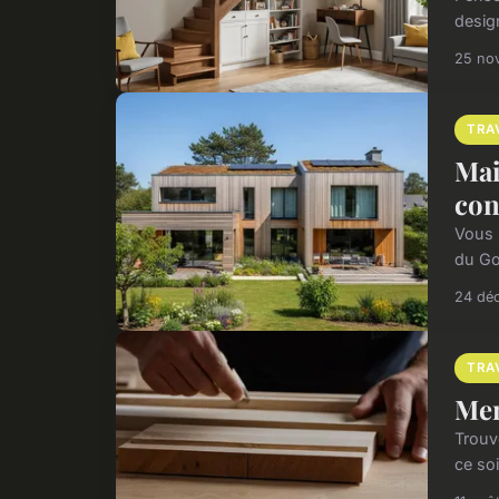
desig
25 no
TRA
Mai
con
Vous p
du Gol
24 dé
TRA
Men
Trouve
ce soi