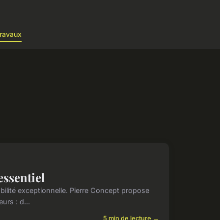
ravaux
essentiel
rabilité exceptionnelle. Pierre Concept propose
urs : d...
5 min de lecture →