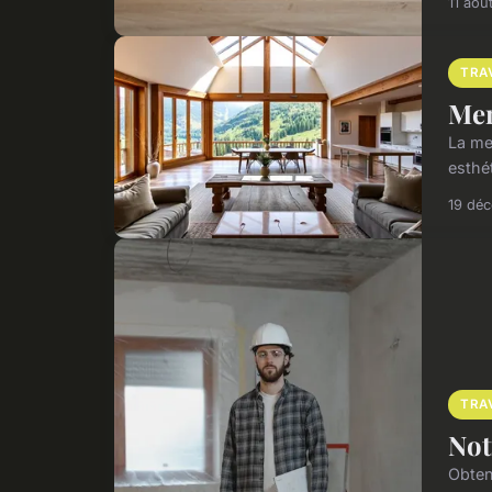
11 aoû
TRA
Men
La men
esthét
19 dé
TRA
Not
Obten