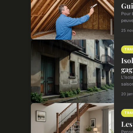
Gui
Pour b
peuve
25 no
TRA
Iso
gag
L'iso
saiso
20 jan
TRA
Les
Pense