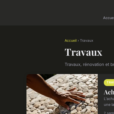
Accuei
Accueil
› Travaux
Travaux
Travaux, rénovation et b
TRA
Ach
L'acha
une l
2 sep