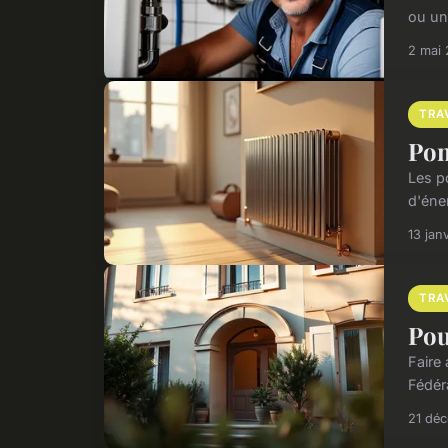
ou un
2 mai
TRA
Pom
Les p
d'éne
13 jan
TRA
Pou
Faire
Fédér
21 dé