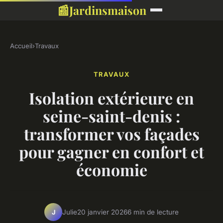
📰
Jardinsmaison
Accueil
›
Travaux
TRAVAUX
Isolation extérieure en
seine-saint-denis :
transformer vos façades
pour gagner en confort et
économie
Julie
20 janvier 2026
6 min de lecture
J