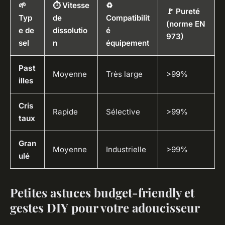
🌱
⏱️ Vitesse
♻️
🚩 Pureté
Typ
de
Compatibilit
(norme EN
e de
dissolutio
é
973)
sel
n
équipement
Past
Moyenne
Très large
>99%
illes
Cris
Rapide
Sélective
>99%
taux
Gran
Moyenne
Industrielle
>99%
ulé
Petites astuces budget-friendly et
gestes DIY pour votre adoucisseur