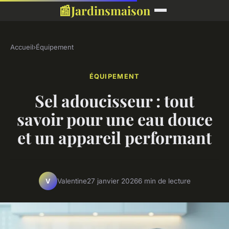
📰
Jardinsmaison
Accueil
›
Équipement
ÉQUIPEMENT
Sel adoucisseur : tout
savoir pour une eau douce
et un appareil performant
Valentine
27 janvier 2026
6 min de lecture
V